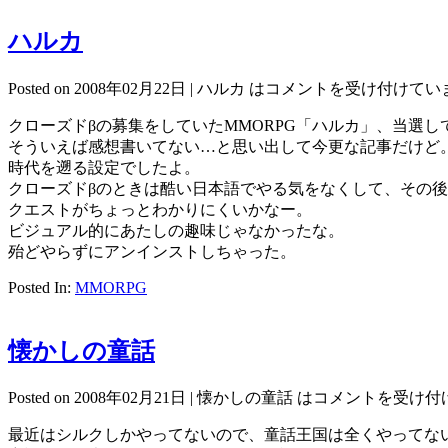
ハルカ
Posted on 2008年02月22日 |
ハルカ は
コメントを受け付けてい
クローズドβの募集をしていたMMORPG「ハルカ」、当選
そういえば感想書いてない…と思い出して今更な記事だけど
時代を遡る設定でしたよ。
クローズドβのときは酷い日本語でやる気をなくして、その
クエストがちょっとわかりにくいかなー。
ビジュアル的にあたしの趣味じゃなかったな。
殆どやらずにアンインストしちゃった。
Posted In:
MMORPG
懐かしの童話
Posted on 2008年02月21日 |
懐かしの童話 は
コメントを受け付
最近はシルクしかやってないので、童話王国は全くやってな