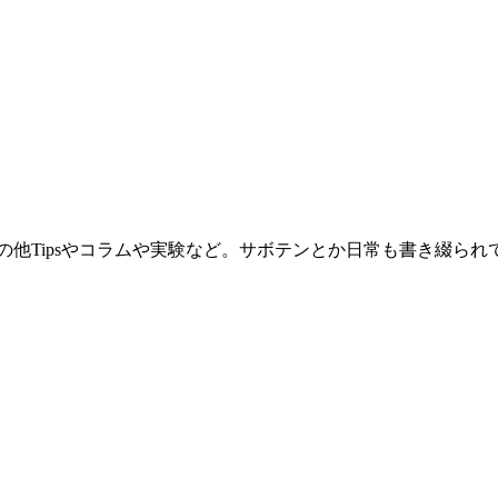
。その他Tipsやコラムや実験など。サボテンとか日常も書き綴ら