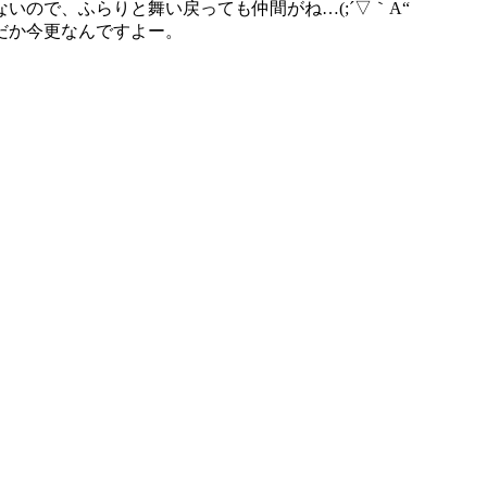
ので、ふらりと舞い戻っても仲間がね…(;´▽｀A“
だか今更なんですよー。