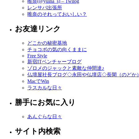
唯奈(@yuina_s) – Twilog
レンサバ出張所
唯奈のそれっておいしい？
お友達リンク
どこかの秘密基地
チョコボの気の向くままに
Free Style
新宿ITベンチャーブログ
ゾロメのジャックと素敵な仲間達♪
仏壇屋社長ブログ◇永田や仏壇店◇長閑（のどか
MacでWin
ラスカルな日々
勝手にお気に入り
あんぐらな日々
サイト内検索