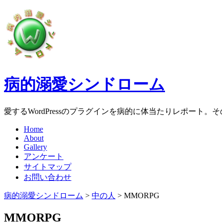
病的溺愛シンドローム
愛するWordPressのプラグインを病的に体当たりレポート
Home
About
Gallery
アンケート
サイトマップ
お問い合わせ
病的溺愛シンドローム
>
中の人
>
MMORPG
MMORPG