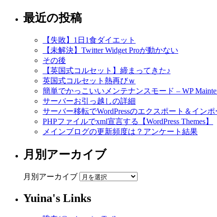
最近の投稿
【失敗】1日1食ダイエット
【未解決】Twitter Widget Proが動かない
その後
【英国式コルセット】締まってきた♪
英国式コルセット熱再びｗ
簡単でかっこいいメンテナンスモード – WP Maintena
サーバーお引っ越しの詳細
サーバー移転でWordPressのエクスポート＆インポ
PHPファイルでxml宣言する【WordPress Themes】
メインブログの更新頻度は？アンケート結果
月別アーカイブ
月別アーカイブ
Yuina's Links