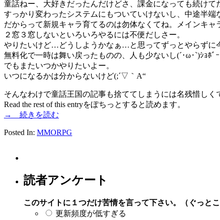
童話ねー、大好きだったんだけどさ、課金になっても続けてた
すっかり変わったシステムにもついていけないし、中途半端
だからって新規キャラ育てるのは勿体なくてね。メインキャ
２窓３窓しないといろいろやるには不便だしさー。
やりたいけど…どうしようかなぁ…と思ってずっとやらずに
無料化で一時は舞い戻ったものの、人も少ないし(´･ω･`)ｼｮﾎ
でもまたいつかやりたいよー。
いつになるかは分からないけど(;´▽｀A“
そんなわけで童話王国の記事も捨ててしまうには名残惜しく
Read the rest of this entryをぽちっとすると読めます。
→ 続きを読む
Posted In:
MMORPG
読者アンケート
このサイトに１つだけ苦情を言って下さい。（ぐっとこ
更新頻度が低すぎる