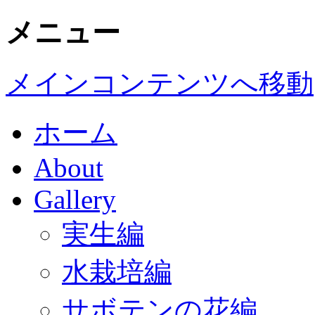
メニュー
メインコンテンツへ移動
ホーム
About
Gallery
実生編
水栽培編
サボテンの花編