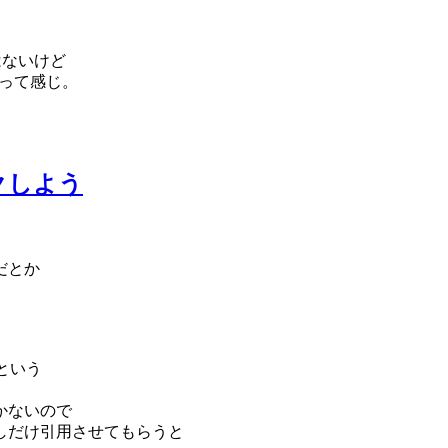
とはないけど
なって感じ。
クしよう
だとか
という
かないので
しだけ引用させてもらうと