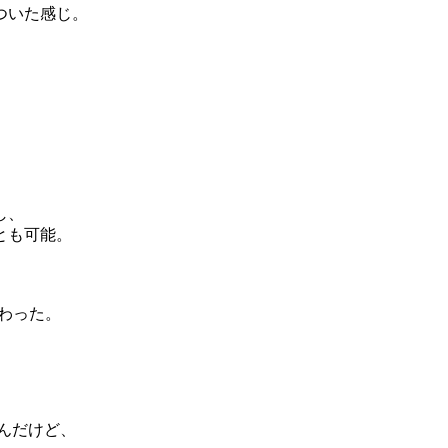
ついた感じ。
、
し、
とも可能。
に終わった。
いんだけど、