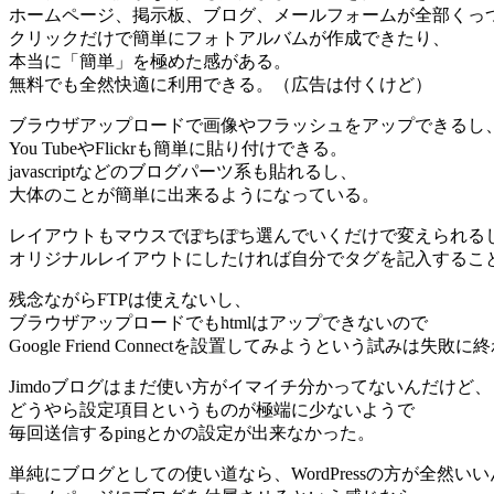
ホームページ、掲示板、ブログ、メールフォームが全部くっ
クリックだけで簡単にフォトアルバムが作成できたり、
本当に「簡単」を極めた感がある。
無料でも全然快適に利用できる。（広告は付くけど）
ブラウザアップロードで画像やフラッシュをアップできるし
You TubeやFlickrも簡単に貼り付けできる。
javascriptなどのブログパーツ系も貼れるし、
大体のことが簡単に出来るようになっている。
レイアウトもマウスでぽちぽち選んでいくだけで変えられる
オリジナルレイアウトにしたければ自分でタグを記入するこ
残念ながらFTPは使えないし、
ブラウザアップロードでもhtmlはアップできないので
Google Friend Connectを設置してみようという試みは失敗
Jimdoブログはまだ使い方がイマイチ分かってないんだけど、
どうやら設定項目というものが極端に少ないようで
毎回送信するpingとかの設定が出来なかった。
単純にブログとしての使い道なら、WordPressの方が全然い