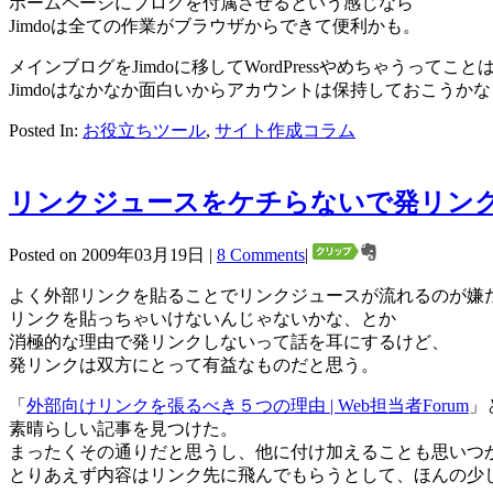
ホームページにブログを付属させるという感じなら
Jimdoは全ての作業がブラウザからできて便利かも。
メインブログをJimdoに移してWordPressやめちゃうってこ
Jimdoはなかなか面白いからアカウントは保持しておこうか
Posted In:
お役立ちツール
,
サイト作成コラム
リンクジュースをケチらないで発リン
Posted on 2009年03月19日 |
8 Comments
|
よく外部リンクを貼ることでリンクジュースが流れるのが嫌
リンクを貼っちゃいけないんじゃないかな、とか
消極的な理由で発リンクしないって話を耳にするけど、
発リンクは双方にとって有益なものだと思う。
「
外部向けリンクを張るべき５つの理由 | Web担当者Forum
」
素晴らしい記事を見つけた。
まったくその通りだと思うし、他に付け加えることも思いつ
とりあえず内容はリンク先に飛んでもらうとして、ほんの少