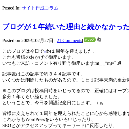
Posted In:
サイト作成コラム
ブログが１年続いた理由と続かなかっ
Posted on 2009年02月27日 |
21 Comments
|
このブログは今日で
約１周年を迎えました。
※
これも皆様のおかげで御座います。
いつもご来訪・コメント有り難う御座いますm(_ _”m)ﾍﾟｺﾘ
記事数はこの記事で約３４４記事です。
いくつかは削除したものがあるので、１日１記事未満の更新
※このブログは投稿日時をいじってるので、正確にはオープ
多分１年くらい経ちました。
ということで、今日を開設記念日にします。（ぁ
皆様に支えられて１周年を迎えられたことに心から感謝しま
これからもWordPressをいろいろいじったり、
SEOとかアクセスアップってキーワードに反応したり、