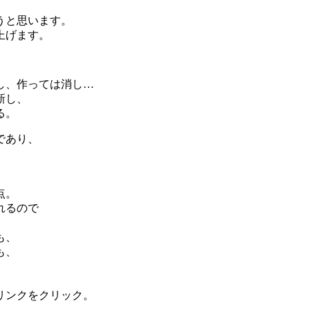
うと思います。
上げます。
し、作っては消し…
新し、
る。
であり、
点。
れるので
も、
も、
リンクをクリック。