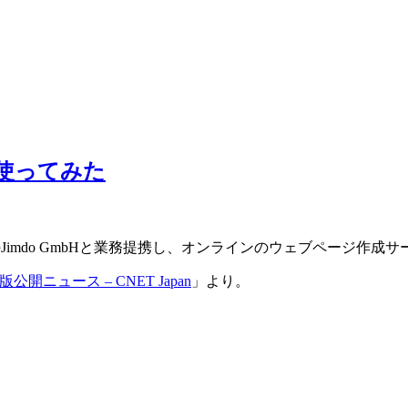
速使ってみた
Jimdo GmbHと業務提携し、オンラインのウェブページ作成サ
開ニュース – CNET Japan
」より。