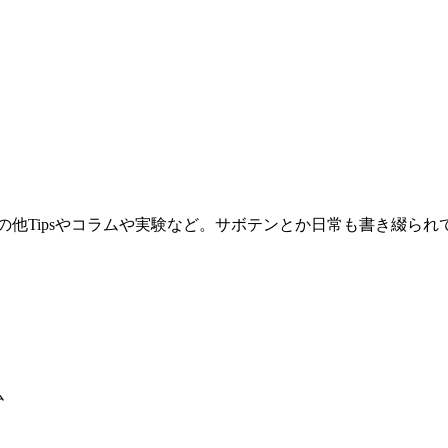
。その他Tipsやコラムや実験など。サボテンとか日常も書き綴ら
ム