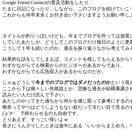
Google Friend Connectの普及活動をしたり、
たまに日記になったり…しながら、このブログを続けていこ
これからも何卒末永くお付き合い下さいますようお願い申し
タイトルが釣りっぽいけども、今までブログを作っては放置
していたあたしが、どうしてこのブログだけ毎日のように更
こうして１年も続いたのか、過去を振り返りながら考えてみ
結果的な話をしてしまえば、コメントを残してもらえるから
わずかながらでも検索からのビジターがあるからであり、
わずかながらでも広告収入があるからなのだが。
じゃぁどうして
今までのブログではダメだったのか
という視
ここから下は痛々しい失敗談とか、悲惨な過去が結構暴露さ
読みたい人だけ読んで下さい。
あたしのやってきた過ちから何かを感じ取って参考にするの
唯奈ってやつはどうしようもない奴だって冷たい目で見るの
(´ρ`)ﾍｰ で終わらせるのも自由です。
とりあえず、すっごい長いよｗ
長さにうんざりしたときは途中にある「いいからまとめろ」