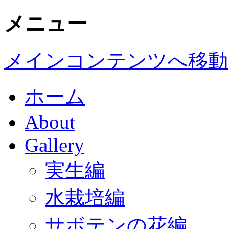
メニュー
メインコンテンツへ移動
ホーム
About
Gallery
実生編
水栽培編
サボテンの花編