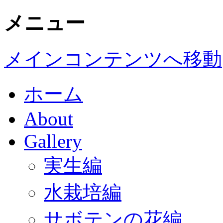
メニュー
メインコンテンツへ移動
ホーム
About
Gallery
実生編
水栽培編
サボテンの花編