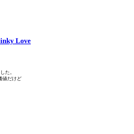
ky Love
にした。
価値だけど