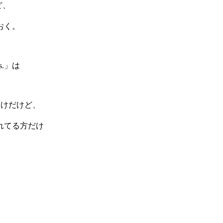
ど、
おく。
ers.」は
わけだけど、
れてる方だけ
。