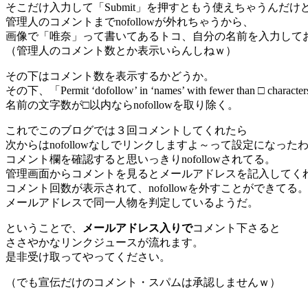
そこだけ入力して「Submit」を押すともう使えちゃうんだけ
管理人のコメントまでnofollowが外れちゃうから、
画像で「唯奈」って書いてあるトコ、自分の名前を入力して
（管理人のコメント数とか表示いらんしねｗ）
その下はコメント数を表示するかどうか。
その下、「Permit ‘dofollow’ in ‘names’ with fewer than □ charact
名前の文字数が□以内ならnofollowを取り除く。
これでこのブログでは３回コメントしてくれたら
次からはnofollowなしでリンクしますよ～って設定になった
コメント欄を確認すると思いっきりnofollowされてる。
管理画面からコメントを見るとメールアドレスを記入してく
コメント回数が表示されて、nofollowを外すことができてる
メールアドレスで同一人物を判定しているようだ。
ということで、
メールアドレス入りで
コメント下さると
ささやかなリンクジュースが流れます。
是非受け取ってやってください。
（でも宣伝だけのコメント・スパムは承認しませんｗ）