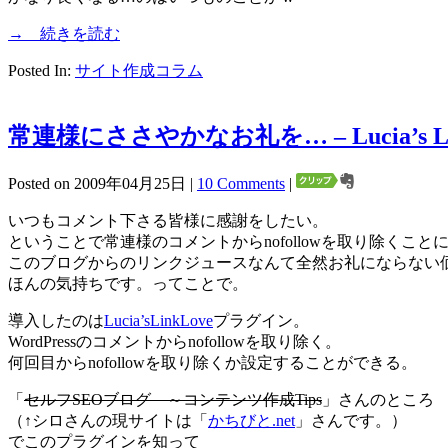
→ 続きを読む
Posted In:
サイト作成コラム
常連様にささやかなお礼を… – Lucia’s Lin
Posted on 2009年04月25日 |
10 Comments
|
いつもコメント下さる皆様に感謝をしたい。
ということで常連様のコメントからnofollowを取り除くこと
このブログからのリンクジュースなんて全然お礼にならない
ほんの気持ちです。ってことで。
導入したのは
Lucia’sLinkLove
プラグイン。
WordPressのコメントからnofollowを取り除く。
何回目からnofollowを取り除くか設定することができる。
「
セルフSEOブログ ～コンテンツ作成Tips
」さんのところ
（↑シロさんの現サイトは「
かちびと.net
」さんです。）
でこのプラグインを知って