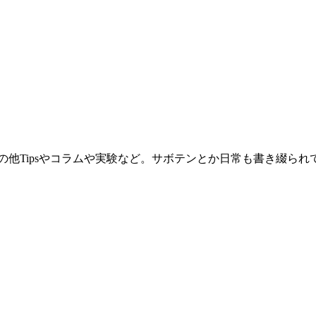
。その他Tipsやコラムや実験など。サボテンとか日常も書き綴ら