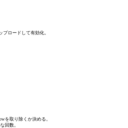
アップロードして有効化。
lowを取り除くか決める。
要な回数。