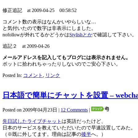
修正追記 at 2009-04-25 00:58:52
コメント数の表示はなんかいやらしいな…
と気付いたので数字は非表示にしました。
nofollowが外れてるかどうかは
Stylishとか
で確認して下さい。
追記２ at 2009-04-26
メールアドレスを記入してもブログには表示されません。
ボットに拾われちゃったりしないのでご安心下さい。
Posted In:
コメント
,
リンク
日本語で簡単にチャットを設置 – webc
Posted on 2009年04月23日 |
12 Comments
|
先日試したライブチャット
は英語だったけど、
日本のサービスを教えていただいたので早速設置してみた。
（※既に外してます。理由は記事の
後半
へ。）