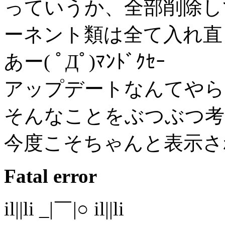
っていうか、全部削除し
ーネント類は全て入れ直
あー( ﾟДﾟ)ﾏﾝﾄﾞｸｾｰ
アップデートなんてやら
そんなことをぶつぶつ考
今度こそちゃんと表示さ
Fatal error
il||li _|￣|○ il||li