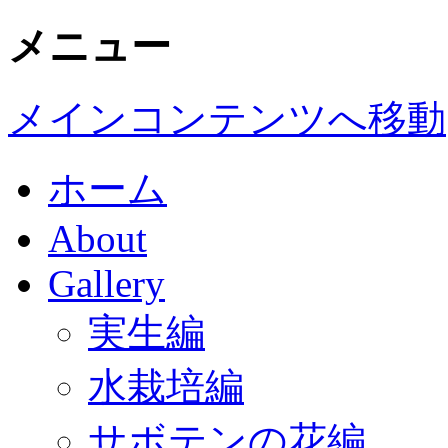
メニュー
メインコンテンツへ移動
ホーム
About
Gallery
実生編
水栽培編
サボテンの花編