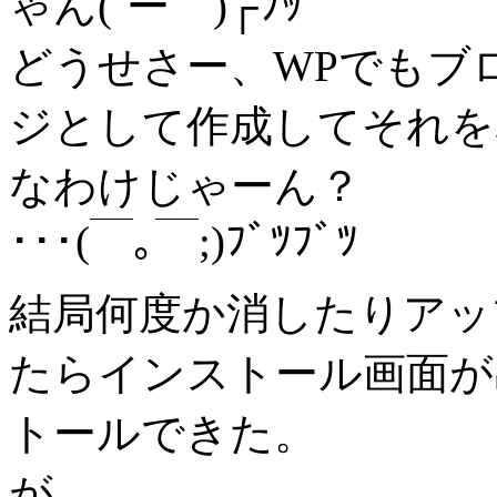
ゃん(´ー｀)┌ﾌｯ
どうせさー、WPでもブ
ジとして作成してそれを
なわけじゃーん？
･･･(￣｡￣;)ﾌﾞﾂﾌﾞﾂ
結局何度か消したりアッ
たらインストール画面が出
トールできた。
が。