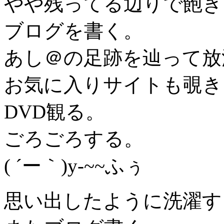
やや残ってる辺りで飽き
ブログを書く。
あし＠の足跡を辿って放
お気に入りサイトも覗き
DVD観る。
ごろごろする。
( ´ー｀)y-~~ふぅ
思い出したように洗濯す