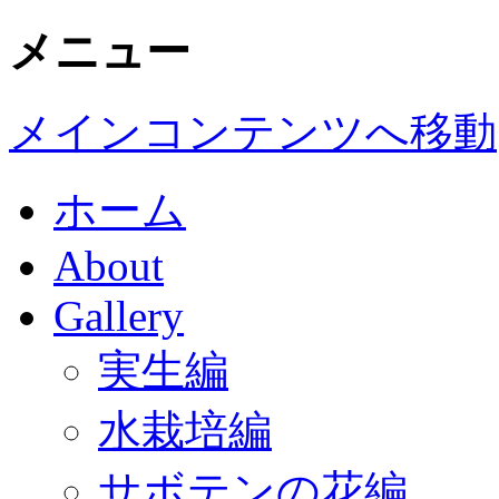
メニュー
メインコンテンツへ移動
ホーム
About
Gallery
実生編
水栽培編
サボテンの花編