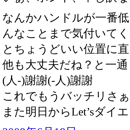
なんかハンドルが一番低
んなことまで気付いてく
とちょうどいい位置に直
他も大丈夫だね？と一通
(人-)謝謝(-人)謝謝
これでもうバッチリさぁo(*
また明日からLet’sダイ