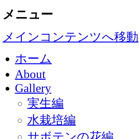
メニュー
メインコンテンツへ移動
ホーム
About
Gallery
実生編
水栽培編
サボテンの花編