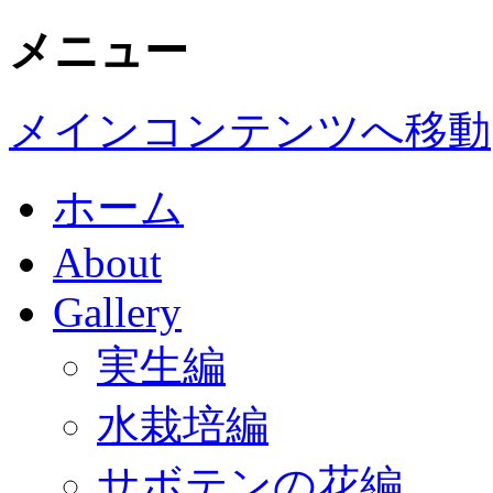
メニュー
メインコンテンツへ移動
ホーム
About
Gallery
実生編
水栽培編
サボテンの花編