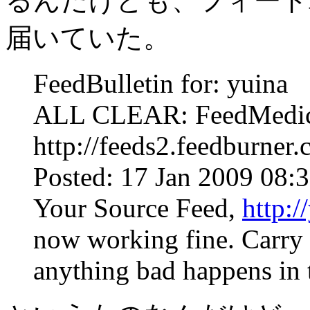
るんだけども、フィード
届いていた。
FeedBulletin for: yuina
ALL CLEAR: FeedMedic 
http://feeds2.feedburner.
Posted: 17 Jan 2009 08
Your Source Feed,
http:/
now working fine. Carry 
anything bad happens in t