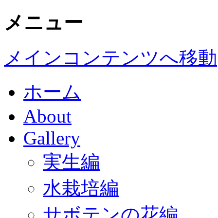
メニュー
メインコンテンツへ移動
ホーム
About
Gallery
実生編
水栽培編
サボテンの花編