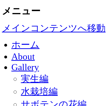
メニュー
メインコンテンツへ移動
ホーム
About
Gallery
実生編
水栽培編
サボテンの花編