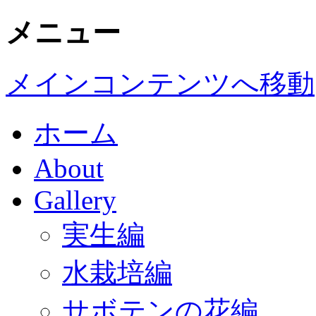
メニュー
メインコンテンツへ移動
ホーム
About
Gallery
実生編
水栽培編
サボテンの花編