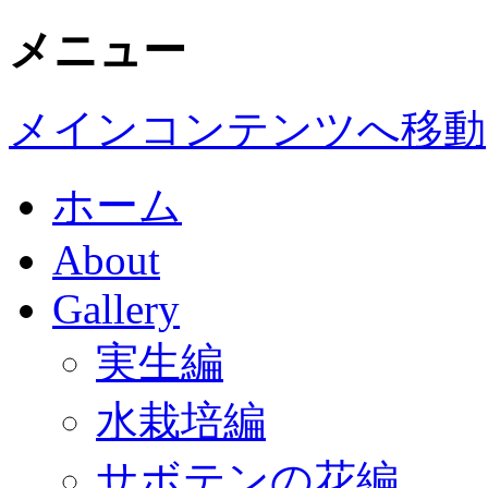
メニュー
メインコンテンツへ移動
ホーム
About
Gallery
実生編
水栽培編
サボテンの花編