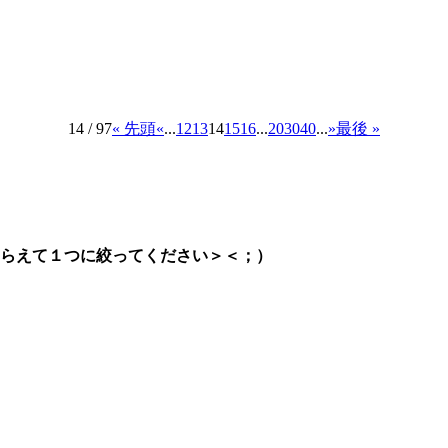
14 / 97
« 先頭
«
...
12
13
14
15
16
...
20
30
40
...
»
最後 »
らえて１つに絞ってください＞＜；）