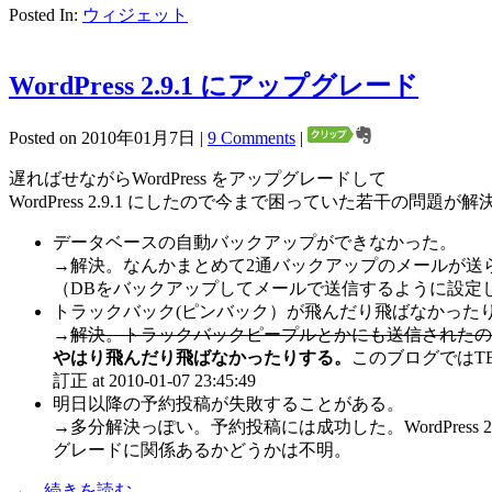
Posted In:
ウィジェット
WordPress 2.9.1 にアップグレード
Posted on 2010年01月7日 |
9 Comments
|
遅ればせながらWordPress をアップグレードして
WordPress 2.9.1 にしたので今まで困っていた若干の問題が
データベースの自動バックアップができなかった。
→解決。なんかまとめて2通バックアップのメールが送
（DBをバックアップしてメールで送信するように設定
トラックバック(ピンバック）が飛んだり飛ばなかった
→
解決。トラックバックピープルとかにも送信されたの
やはり飛んだり飛ばなかったりする。
このブログではT
訂正 at 2010-01-07 23:45:49
明日以降の予約投稿が失敗することがある。
→多分解決っぽい。予約投稿には成功した。WordPre
グレードに関係あるかどうかは不明。
→ 続きを読む