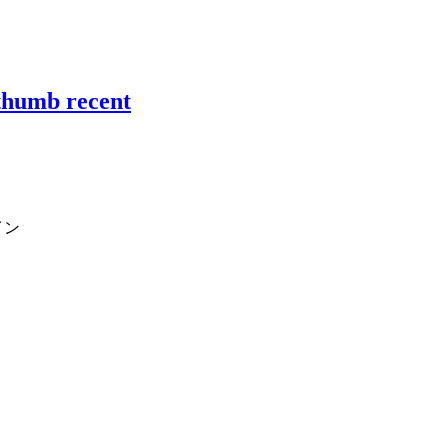
b recent
イン