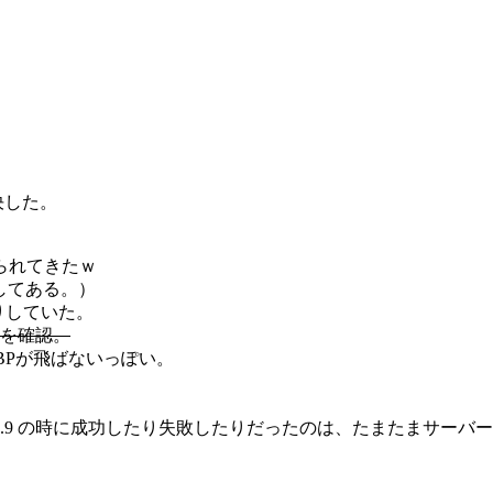
解決した。
られてきたｗ
してある。）
りしていた。
を確認。
BPが飛ばないっぽい。
ss 2.9 の時に成功したり失敗したりだったのは、たまたまサ