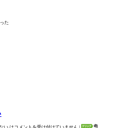
てった
い
かない は
コメントを受け付けていません
|