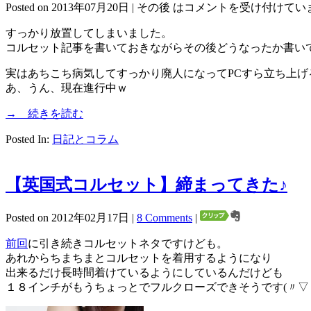
Posted on 2013年07月20日 |
その後 は
コメントを受け付けてい
すっかり放置してしまいました。
コルセット記事を書いておきながらその後どうなったか書い
実はあちこち病気してすっかり廃人になってPCすら立ち上げ
あ、うん、現在進行中ｗ
→ 続きを読む
Posted In:
日記とコラム
【英国式コルセット】締まってきた♪
Posted on 2012年02月17日 |
8 Comments
|
前回
に引き続きコルセットネタですけども。
あれからちまちまとコルセットを着用するようになり
出来るだけ長時間着けているようにしているんだけども
１８インチがもうちょっとでフルクローズできそうです(〃▽