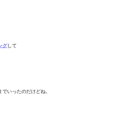
ング
して
までいったのだけどね。