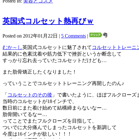
Posted In:
美容とコスメ
英国式コルセット熱再びｗ
Posted on 2012年01月22日 |
5 Comments
|
むか～し
英国式コルセットに魅了されて
コルセットトレーニ
結果的に色素沈着や筋力低下で挫折というか断念して
すっかり忘れ去っていたコルセットだけども…
また肋骨矯正したくなりました！
っていうことでコルセットトレーニング再開したのん♪
「
コルセットのその後
」で書いたように、ほぼフルクローズ
当時のコルセットが18インチで、
数日前にまた着け始めて結構締まらないなー…
肋骨開いてるなー…
ってことでまたフルクローズを目指して、
ついでに大分痛んでしまったコルセットを新調して
今度は16インチが欲しい！！！