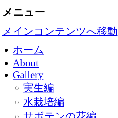
メニュー
メインコンテンツへ移動
ホーム
About
Gallery
実生編
水栽培編
サボテンの花編