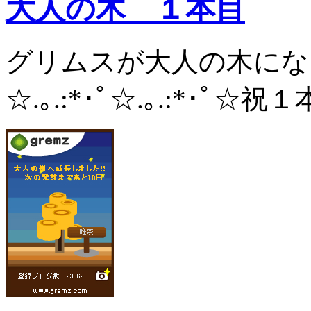
大人の木 １本目
グリムスが大人の木にな
☆.｡.:*･ﾟ☆.｡.:*･ﾟ☆祝１本