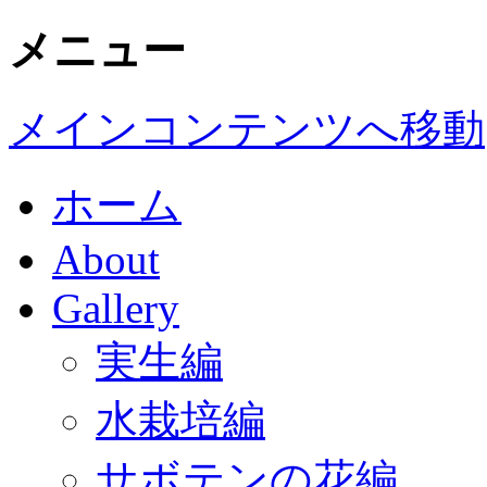
メニュー
メインコンテンツへ移動
ホーム
About
Gallery
実生編
水栽培編
サボテンの花編