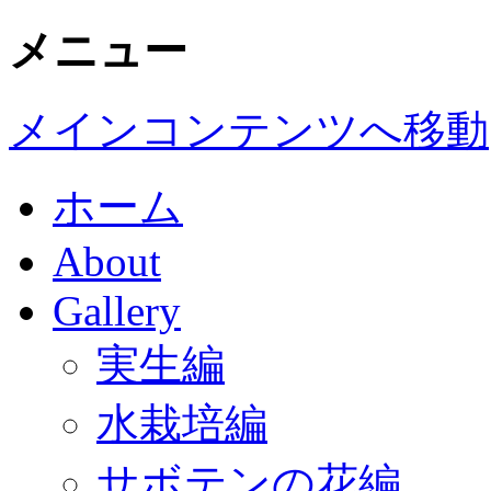
メニュー
メインコンテンツへ移動
ホーム
About
Gallery
実生編
水栽培編
サボテンの花編