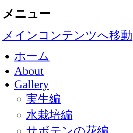
メニュー
メインコンテンツへ移動
ホーム
About
Gallery
実生編
水栽培編
サボテンの花編