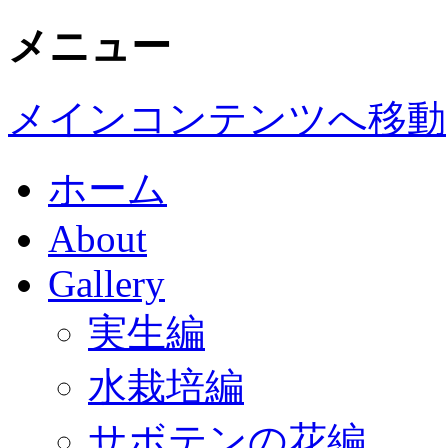
メニュー
メインコンテンツへ移動
ホーム
About
Gallery
実生編
水栽培編
サボテンの花編