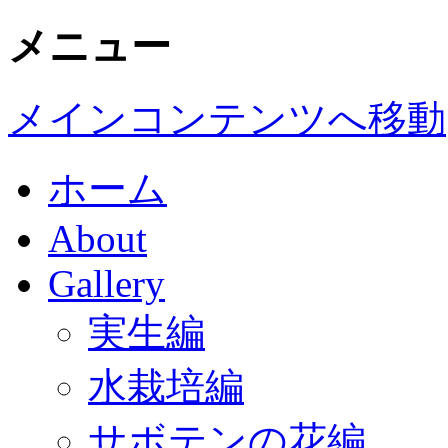
メニュー
メインコンテンツへ移動
ホーム
About
Gallery
実生編
水栽培編
サボテンの花編