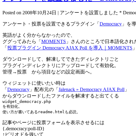
Posted on 2008年10月24日 |
アンケートを設置しました * Democ
アンケート・投票を設置できるプラグイン「
Democracy
」を
英語がよく分からなかったので、
ググってみたら「
MOMENTS
」さんのところで日本語化され
「
投票プラグイン Democracy AJAX Poll を導入｜MOMENTS
ダウンロードして、解凍してできたディレクトリごと
プラグインディレクトリにアップロードして有効化。
管理→投票 から項目などの設定画面へ。
ウィジェットに使いたい時は
「
Democracy
」配布元の「
Jalenack » Democracy AJAX Poll
」
からダウンロードしたファイルを解凍すると出てくる
widget_democracy.php
を有効化。
使い方が書いてある
readme.htmlも必読。
記事やページに投票フォームを表示させるには
{.democracy:poll-ID}
↑ピリオドを抜いて