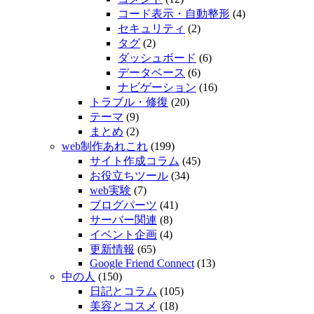
コード表示・自動整形
(4)
セキュリティ
(2)
タグ
(2)
ダッシュボード
(6)
データベース
(6)
ナビゲーション
(16)
トラブル・修復
(20)
テーマ
(9)
まとめ
(2)
web制作あれこれ
(199)
サイト作成コラム
(45)
お役立ちツール
(34)
web実験
(7)
ブログパーツ
(41)
サーバー関連
(8)
イベント企画
(4)
更新情報
(65)
Google Friend Connect
(13)
中の人
(150)
日記とコラム
(105)
美容とコスメ
(18)