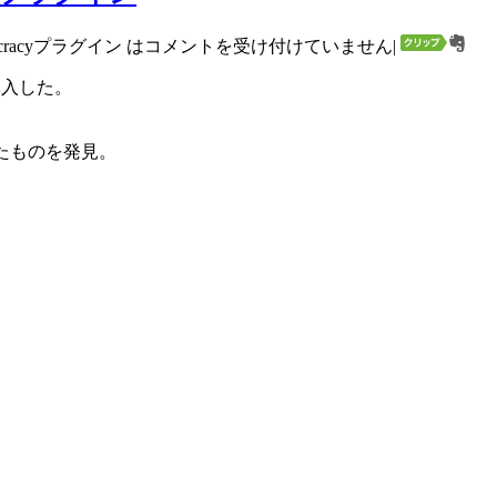
racyプラグイン は
コメントを受け付けていません
|
導入した。
たものを発見。
」