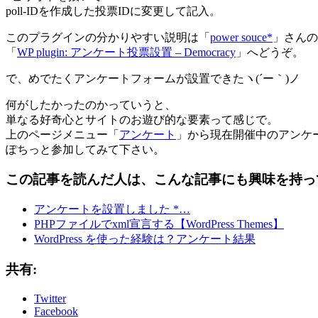
poll-IDを作成した投票IDに変更して記入。
このプラグインの分かりやすい説明は「
power souce*
」さんの
「
WP plugin: アンケート投票設置 – Democracy
」へどうぞ。
で、めでたくアンケートフォームが設置できたヽ(´ー｀)ノ
何がしたかったのかっていうと、
単なる好奇心とサイトのお遊び的な要素って感じで。
上のページメニュー「
アンケート
」から現在開催中のアンケ
ぽちっと参加してみて下さい。
この記事を読んだ人は、こんな記事にも興味を持っ
アンケートを設置しました *…
PHPファイルでxml宣言する【WordPress Themes】
WordPress を使った経験は？アンケート結果
共有:
Twitter
Facebook