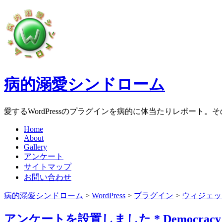
病的溺愛シンドローム
愛するWordPressのプラグインを病的に体当たりレポート
Home
About
Gallery
アンケート
サイトマップ
お問い合わせ
病的溺愛シンドローム
>
WordPress
>
プラグイン
>
ウィジェッ
アンケートを設置しました * Democra