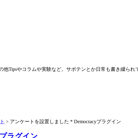
。その他Tipsやコラムや実験など。サボテンとか日常も書き綴ら
ト
>
アンケートを設置しました * Democracyプラグイン
cyプラグイン