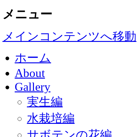
メニュー
メインコンテンツへ移動
ホーム
About
Gallery
実生編
水栽培編
サボテンの花編