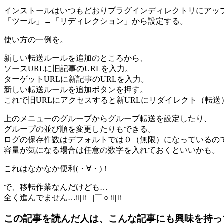
インストールはいつもどおりプラグインディレクトリにアッ
「ツール」→「リディレクション」から設定する。
使い方の一例を。
新しい転送ルールを追加のところから、
ソースURLに旧記事のURLを入力。
ターゲットURLに新記事のURLを入力。
新しい転送ルールを追加ボタンを押す。
これで旧URLにアクセスすると新URLにリダイレクト（転送
上のメニューのグループからグループ転送を設定したり、
グループの並び順を変更したりもできる。
ログの保存件数はデフォルトでは０（無限）になっているの
容量が気になる場合は任意の数字を入れておくといいかも。
これはなかなか便利(・∀・)！
で、移転作業なんだけども…
全く進んでません…il||li _|￣|○ il||li
この記事を読んだ人は、こんな記事にも興味を持っ