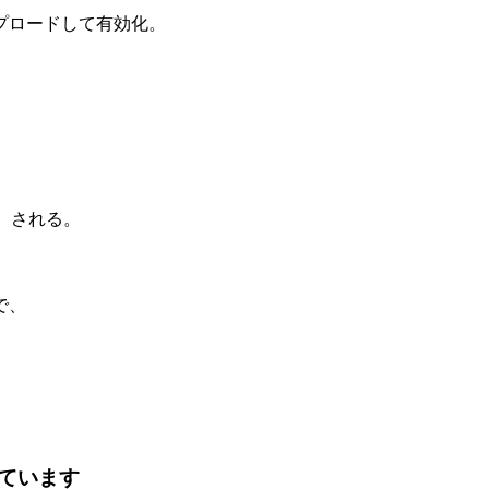
プロードして有効化。
）される。
で、
ています