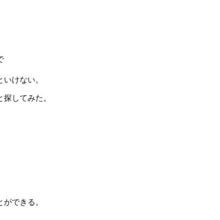
で
といけない。
と探してみた。
とができる。