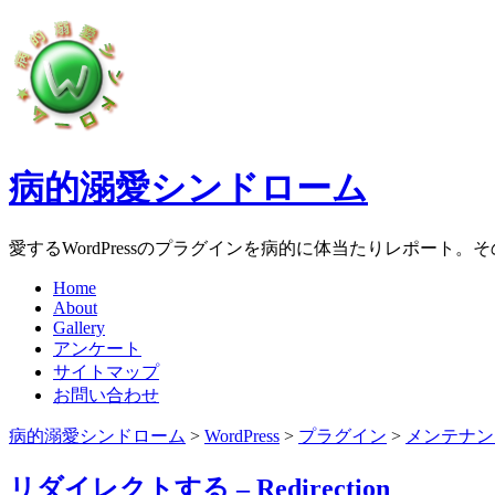
病的溺愛シンドローム
愛するWordPressのプラグインを病的に体当たりレポート
Home
About
Gallery
アンケート
サイトマップ
お問い合わせ
病的溺愛シンドローム
>
WordPress
>
プラグイン
>
メンテナン
リダイレクトする – Redirection