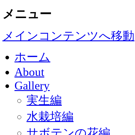
メニュー
メインコンテンツへ移動
ホーム
About
Gallery
実生編
水栽培編
サボテンの花編