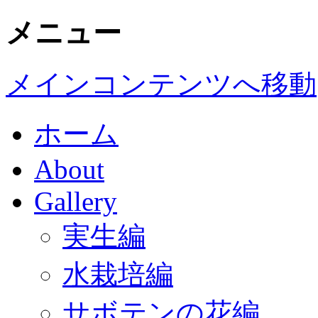
メニュー
メインコンテンツへ移動
ホーム
About
Gallery
実生編
水栽培編
サボテンの花編