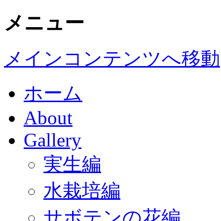
メニュー
メインコンテンツへ移動
ホーム
About
Gallery
実生編
水栽培編
サボテンの花編