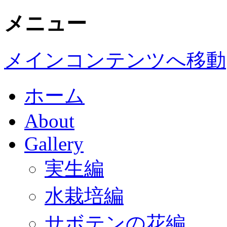
メニュー
メインコンテンツへ移動
ホーム
About
Gallery
実生編
水栽培編
サボテンの花編