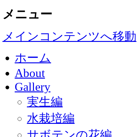
メニュー
メインコンテンツへ移動
ホーム
About
Gallery
実生編
水栽培編
サボテンの花編