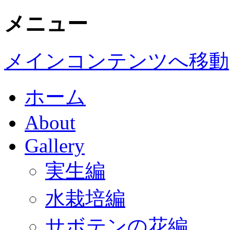
メニュー
メインコンテンツへ移動
ホーム
About
Gallery
実生編
水栽培編
サボテンの花編