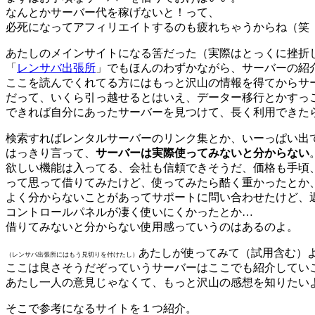
なんとかサーバー代を稼げないと！って、
必死になってアフィリエイトするのも疲れちゃうからね（笑
あたしのメインサイトになる筈だった（実際はとっくに挫折
「
レンサバ出張所
」でもほんのわずかながら、サーバーの紹
ここを読んでくれてる方にはもっと沢山の情報を得てからサ
だって、いくら引っ越せるとはいえ、データー移行とかすっ
できれば自分にあったサーバーを見つけて、長く利用できた
検索すればレンタルサーバーのリンク集とか、いーっぱい出
はっきり言って、
サーバーは実際使ってみないと分からない
欲しい機能は入ってる、会社も信頼できそうだ、価格も手頃
って思って借りてみたけど、使ってみたら酷く重かったとか
よく分からないことがあってサポートに問い合わせたけど、
コントロールパネルが凄く使いにくかったとか…
借りてみないと分からない使用感っていうのはあるのよ。
あたしが使ってみて（試用含む）
（レンサバ出張所にはもう見切りを付けたし）
ここは良さそうだぞっていうサーバーはここでも紹介してい
あたし一人の意見じゃなくて、もっと沢山の感想を知りたい
そこで参考になるサイトを１つ紹介。