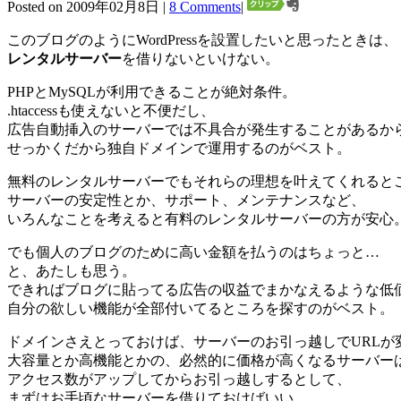
Posted on 2009年02月8日 |
8 Comments
|
このブログのようにWordPressを設置したいと思ったときは、
レンタルサーバー
を借りないといけない。
PHPとMySQLが利用できることが絶対条件。
.htaccessも使えないと不便だし、
広告自動挿入のサーバーでは不具合が発生することがあるか
せっかくだから独自ドメインで運用するのがベスト。
無料のレンタルサーバーでもそれらの理想を叶えてくれると
サーバーの安定性とか、サポート、メンテナンスなど、
いろんなことを考えると有料のレンタルサーバーの方が安心
でも個人のブログのために高い金額を払うのはちょっと…
と、あたしも思う。
できればブログに貼ってる広告の収益でまかなえるような低
自分の欲しい機能が全部付いてるところを探すのがベスト。
ドメインさえとっておけば、サーバーのお引っ越しでURLが
大容量とか高機能とかの、必然的に価格が高くなるサーバー
アクセス数がアップしてからお引っ越しするとして、
まずはお手頃なサーバーを借りておけばいい。