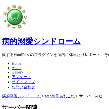
病的溺愛シンドローム
愛するWordPressのプラグインを病的に体当たりレポート
Home
About
Gallery
アンケート
サイトマップ
お問い合わせ
病的溺愛シンドローム
>
web制作あれこれ
>
サーバー関連
サーバー関連