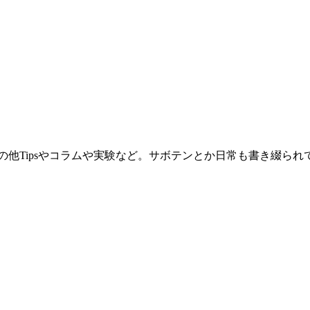
。その他Tipsやコラムや実験など。サボテンとか日常も書き綴ら