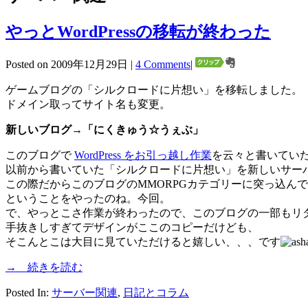
やっとWordPressの移転が終わった
Posted on 2009年12月29日 |
4 Comments
|
ゲームブログの「シルクロードに片想い」を移転しました。
ドメイン取ってサイト名も変更。
新しいブログ→「
にくきゅう☆うぇぶ
」
このブログで
WordPress をお引っ越し作業
を云々と書いてい
以前から書いていた「シルクロードに片想い」を新しいサー
この際だからこのブログのMMORPGカテゴリーに突っ込ん
ということをやったのね。今回。
で、やっとこさ作業が終わったので、このブログの一部もリ
手抜きしすぎてデザインがここのコピーだけども、
そこんとこは大目に見ていただけると嬉しい、、、です
→ 続きを読む
Posted In:
サーバー関連
,
日記とコラム