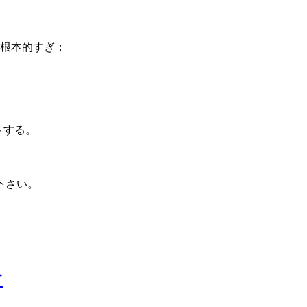
根本的すぎ；
トする。
下さい。
す