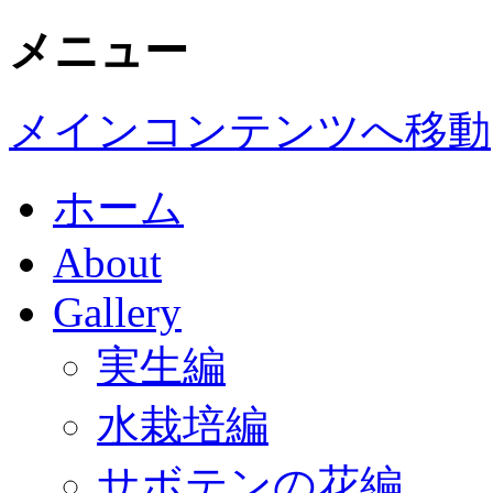
メニュー
メインコンテンツへ移動
ホーム
About
Gallery
実生編
水栽培編
サボテンの花編