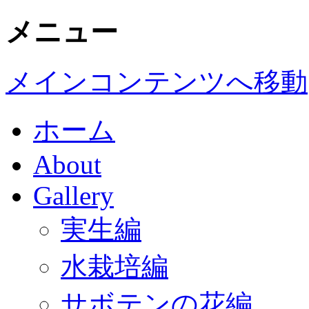
メニュー
メインコンテンツへ移動
ホーム
About
Gallery
実生編
水栽培編
サボテンの花編