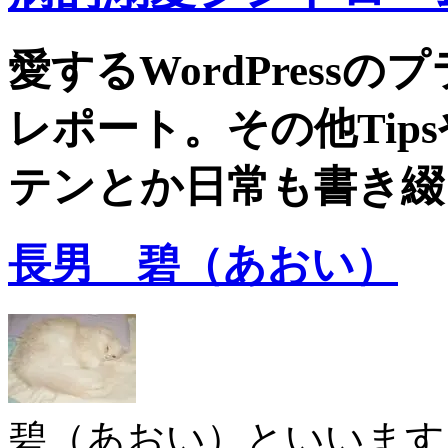
愛するWordPress
レポート。その他Tip
テンとか日常も書き綴
長男 碧（あおい）
碧（あおい）といいます