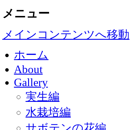
メニュー
メインコンテンツへ移動
ホーム
About
Gallery
実生編
水栽培編
サボテンの花編