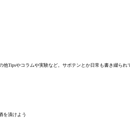
。その他Tipsやコラムや実験など。サボテンとか日常も書き綴ら
酒を漬けよう