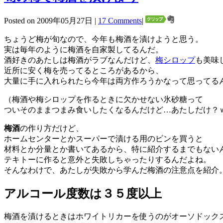
Posted on 2009年05月27日 |
17 Comments
|
ちょうど梅が旬なので、今年も梅酒を漬けようと思う。
実は毎年のように梅酒を自家製してるんだ。
酒好きのあたしは梅酒がラブなんだけど、
梅シロップ
も美味
近所に安く梅を売ってるところがあるから、
大量に手に入れられたら今年は両方作ろうかなって思ってる
（梅酒や梅シロップを作るときに欠かせない氷砂糖って
ついそのままつまみ食いしたくなるんだけど…あたしだけ？
梅酒
の作り方だけど、
ホームセンターとかスーパーで漬ける用のビンを買うと
材料とか分量とか書いてあるから、特に紹介するまでもない
テキトーに作ると意外と失敗しちゃったりするんだよね。
そんなわけで、あたしが失敗から学んだ梅酒の注意点を紹介
アルコール度数は３５度以上
梅酒を漬けるときはホワイトリカーを使うのがオーソドック