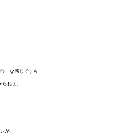
ぜ♪ な感じですｗ
からねぇ。
ンが。