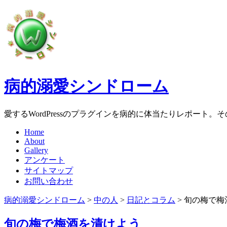
病的溺愛シンドローム
愛するWordPressのプラグインを病的に体当たりレポート
Home
About
Gallery
アンケート
サイトマップ
お問い合わせ
病的溺愛シンドローム
>
中の人
>
日記とコラム
>
旬の梅で梅
旬の梅で梅酒を漬けよう