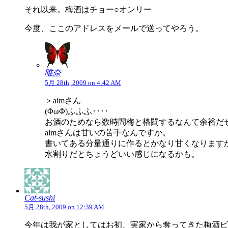
それ以来。梅酒はチョー○オンリー
今度、ここのアドレスをメールで送ってやろう。
唯奈
5月 28th, 2009 on 4:42 AM
＞aimさん
(ΦωΦ)ふふふ････
お酒のためなら数時間梅と格闘するなんて余裕だ
aimさんは甘いの苦手なんですか。
書いてある分量通りに作るとかなり甘くなります
水割りだとちょうどいい感じになるかも。
Cat-sushi
5月 28th, 2009 on 12:39 AM
今年は我が家としてはお初、実家から奪ってきた梅酒ビ