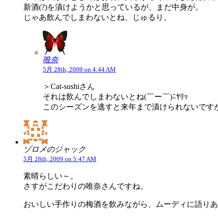
新酒(?)を漬けようかと思っているが、まだ中身が。
じゃあ飲んでしまわないとね、じゅるり。
唯奈
5月 28th, 2009 on 4:44 AM
＞Cat-sushiさん
それは飲んでしまわないとね(￣ー￣)ﾆﾔﾘｯ
このシーズンを逃すと来年まで漬けられないです
ゾロメのジャック
5月 28th, 2009 on 5:47 AM
素晴らしい～。
さすがこだわりの唯奈さんですね。
おいしい手作りの梅酒を飲みながら、ムーディに語りあ