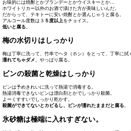
お味的には焼酎とかブランデーとかウイスキーとか…
ホワイトリカー以外のお酒で漬けた方が美味しいんだ。
だからって、テキトーに安い焼酎とか選んじゃうと腐る。
アルコール度数は３
５度以上
をチョイス。
低いと腐る
。
梅の水切りはしっかり
梅は丁寧に洗って、竹串でヘタ（ホシ）をとって、丁寧に拭
濡れてちゃダメ
。やっぱり腐る。
ビンの殺菌と乾燥はしっかり
ビンは予めきれいに洗って熱湯で消毒する。
熱湯消毒できないビンは漂白剤とかでしっかり殺菌。
よーくすすいでしっかり乾かす。
殺菌ができてないとカビるし、ビンが濡れたままだと腐る
。
氷砂糖は極端に入れすぎない。