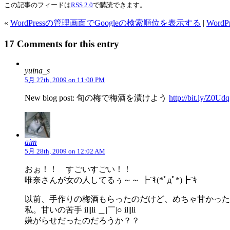
この記事のフィードは
RSS 2.0
で購読できます。
«
WordPressの管理画面でGoogleの検索順位を表示する
|
Word
17 Comments for this entry
yuina_s
5月 27th, 2009 on 11:00 PM
New blog post: 旬の梅で梅酒を漬けよう
http://bit.ly/Z0Udq
aim
5月 28th, 2009 on 12:02 AM
おぉ！！ すごいすごい！！
唯奈さんが女の人してるぅ～～ ┣¨ｷ(*ﾟдﾟ*)┣¨ｷ
以前、手作りの梅酒もらったのだけど、めちゃ甘かった
私。甘いの苦手 il||li ＿|￣|○ il||li
嫌がらせだったのだろうか？？