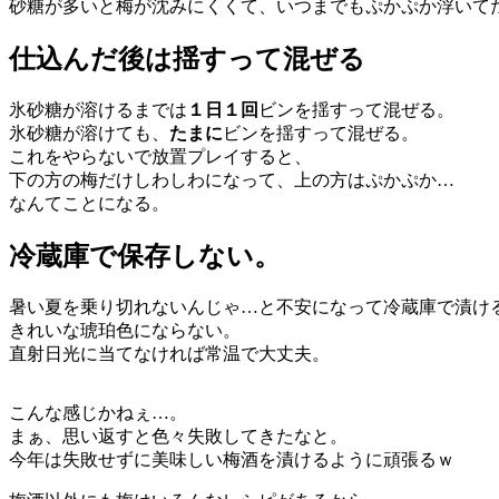
砂糖が多いと梅が沈みにくくて、いつまでもぷかぷか浮いて
仕込んだ後は揺すって混ぜる
氷砂糖が溶けるまでは
１日１回
ビンを揺すって混ぜる。
氷砂糖が溶けても、
たまに
ビンを揺すって混ぜる。
これをやらないで放置プレイすると、
下の方の梅だけしわしわになって、上の方はぷかぷか…
なんてことになる。
冷蔵庫で保存しない。
暑い夏を乗り切れないんじゃ…と不安になって冷蔵庫で漬け
きれいな琥珀色にならない。
直射日光に当てなければ常温で大丈夫。
こんな感じかねぇ…。
まぁ、思い返すと色々失敗してきたなと。
今年は失敗せずに美味しい梅酒を漬けるように頑張るｗ