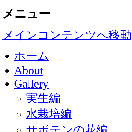
メニュー
メインコンテンツへ移動
ホーム
About
Gallery
実生編
水栽培編
サボテンの花編