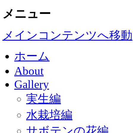
メニュー
メインコンテンツへ移動
ホーム
About
Gallery
実生編
水栽培編
サボテンの花編