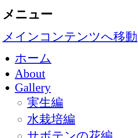
メニュー
メインコンテンツへ移動
ホーム
About
Gallery
実生編
水栽培編
サボテンの花編