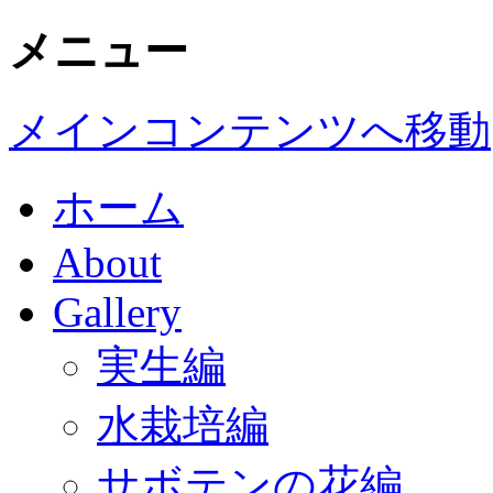
メニュー
メインコンテンツへ移動
ホーム
About
Gallery
実生編
水栽培編
サボテンの花編