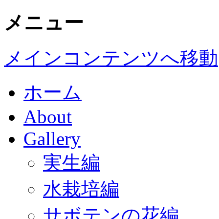
メニュー
メインコンテンツへ移動
ホーム
About
Gallery
実生編
水栽培編
サボテンの花編