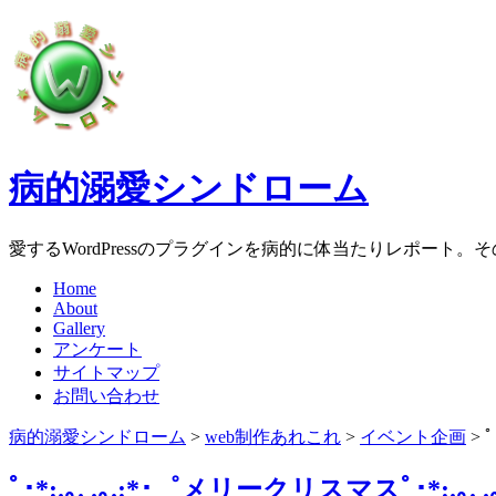
病的溺愛シンドローム
愛するWordPressのプラグインを病的に体当たりレポート
Home
About
Gallery
アンケート
サイトマップ
お問い合わせ
病的溺愛シンドローム
>
web制作あれこれ
>
イベント企画
>
ﾟ
ﾟ･*:.｡. .｡.:*･゜メリークリスマスﾟ･*:.｡. .