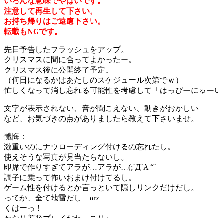
いろんな意味でやばいです。
注意して再生して下さい。
お持ち帰りはご遠慮下さい。
転載もNGです。
先日予告したフラッシュをアップ。
クリスマスに間に合ってよかったー。
クリスマス後に公開終了予定。
（何日になるかはあたしのスケジュール次第でｗ）
忙しくなって消し忘れる可能性を考慮して「はっぴーにゅー
文字が表示されない、音が聞こえない、動きがおかしい
など、お気づきの点がありましたら教えて下さいませ。
懺悔：
激重いのにナウローディング付けるの忘れたし。
使えそうな写真が見当たらないし。
即席で作りすぎてアラが…アラが…(;´Д`A “`
調子に乗って怖いおまけ付けてるし。
ゲーム性を付けるとか言っといて隠しリンクだけだし。
ってか、全て地雷だし…orz
くはーっ！