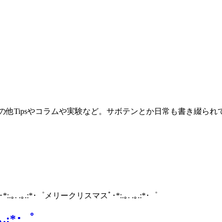
。その他Tipsやコラムや実験など。サボテンとか日常も書き綴ら
･*:.｡. .｡.:*･゜メリークリスマスﾟ･*:.｡. .｡.:*･゜
｡.:*･゜