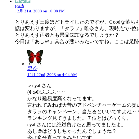
cyah
12月 21st, 2008 on 10:08 PM
とりあえず三度ほどトライしたのですが、Goodな落
話は変わりますが、「タラヲ」唯奈さん、現時点で7位に
とりあえず両者とも景品GETなるでしょうか？
今日は「あし＠」具合が悪いみたいですね。ここは足跡
唯奈
12月 22nd, 2008 on 4:04 AM
＞cyahさん
(ΦωΦ)ふふふ････
かなり難易度高くなってます。
言われてみれば大昔のアドベンチャーゲームの臭
タラヲのキャンペーン、当たるといいですよね～
ランキング見てきました。７位とはびっくり。
cyahさんには絶対負けたと思ってましたよ。
あし＠はどうしちゃったんでしょうね？
今は多分直ってるみたいです。