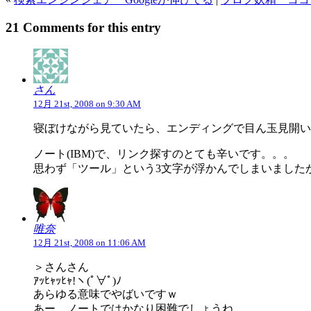
21 Comments for this entry
さん
12月 21st, 2008 on 9:30 AM
寝ぼけながら見ていたら、エンディングで目ん玉見開い
ノート(IBM)で、リンク探すのとても辛いです。。。
思わず「ツール」という3文字が浮かんでしまいました
唯奈
12月 21st, 2008 on 11:06 AM
＞さんさん
ｱｯﾋｬｯﾋｬ!ヽ(ﾟ∀ﾟ)ﾉ
あらゆる意味でやばいですｗ
あー…ノートではかなり困難でしょうね。