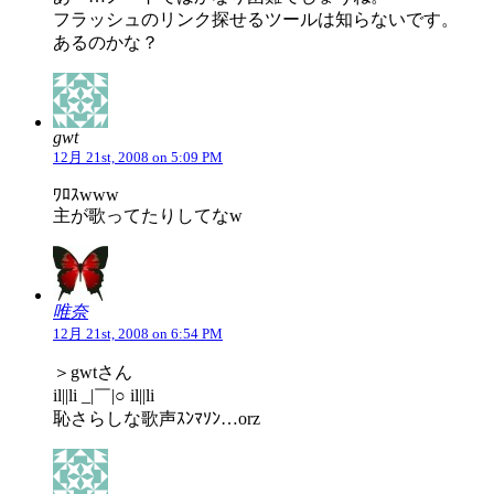
フラッシュのリンク探せるツールは知らないです。
あるのかな？
gwt
12月 21st, 2008 on 5:09 PM
ﾜﾛｽwww
主が歌ってたりしてなw
唯奈
12月 21st, 2008 on 6:54 PM
＞gwtさん
il||li _|￣|○ il||li
恥さらしな歌声ｽﾝﾏｿﾝ…orz