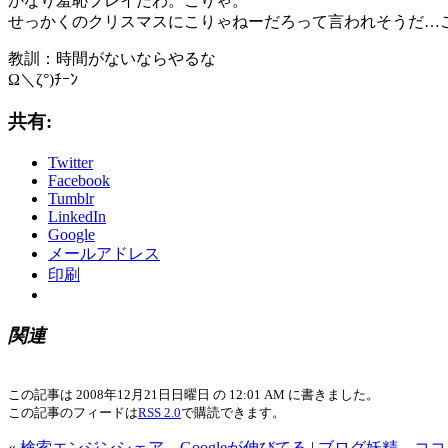
かなり羞恥プレイだわ。こりゃ。
せっかくのクリスマスにこりゃねーだろって言われそうだ…
教訓：時間がないならやるな
Ω＼ζ°)ﾁｰﾝ
共有:
Twitter
Facebook
Tumblr
LinkedIn
Google
メールアドレス
印刷
関連
この記事は 2008年12月21日日曜日 の 12:01 AM に書きました。
この記事のフィードは
RSS 2.0
で購読できます。
«
検索エンジンシェア Googleが伸びてる
|
ブログ妖精 ココ