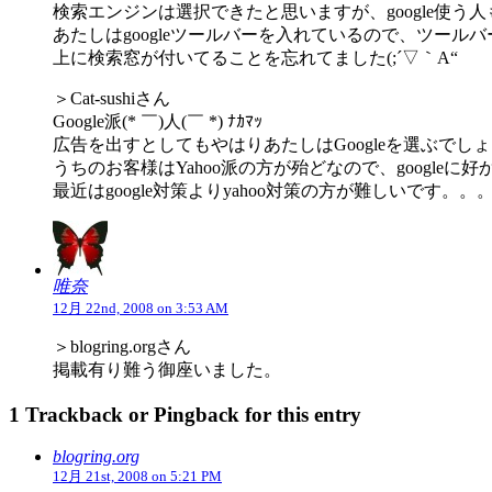
検索エンジンは選択できたと思いますが、google使う
あたしはgoogleツールバーを入れているので、ツール
上に検索窓が付いてることを忘れてました(;´▽｀A“
＞Cat-sushiさん
Google派(* ￣)人(￣ *) ﾅｶﾏｯ
広告を出すとしてもやはりあたしはGoogleを選ぶでし
うちのお客様はYahoo派の方が殆どなので、google
最近はgoogle対策よりyahoo対策の方が難しいです。。
唯奈
12月 22nd, 2008 on 3:53 AM
＞blogring.orgさん
掲載有り難う御座いました。
1 Trackback or Pingback for this entry
blogring.org
12月 21st, 2008 on 5:21 PM