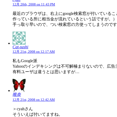
12月 20th, 2008 on 11:43 PM
最近のブラウザは、右上にgoogle検索窓が付いているこ
作っている所に相当金が流れているという話ですが。）
手っ取り早いので、つい検索窓の方使ってしまうのです
Cat-sushi
12月 21st, 2008 on 12:17 AM
私もGoogle派
Yahooのインデキシングは不可解極まりないので、広
有料ユーザは違うとは思いますが…
唯奈
12月 21st, 2008 on 12:42 AM
＞cyahさん
そういえば付いてますね。