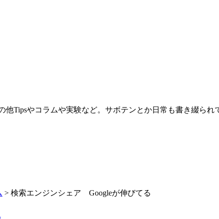
。その他Tipsやコラムや実験など。サボテンとか日常も書き綴ら
ム
>
検索エンジンシェア Googleが伸びてる
る