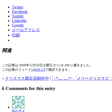
Twitter
Facebook
Tumblr
LinkedIn
Google
メールアドレス
印刷
関連
この記事は 2008年12月20日土曜日 の 1:24 AM に書きました。
この記事のフィードは
RSS 2.0
で購読できます。
«
クリスマス限定品制作中
|
ﾟ･*:.｡. .｡.:*･゜メリークリスマスﾟ･*:
6 Comments for this entry
Keiさん