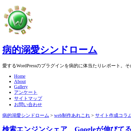
病的溺愛シンドローム
愛するWordPressのプラグインを病的に体当たりレポート
Home
About
Gallery
アンケート
サイトマップ
お問い合わせ
病的溺愛シンドローム
>
web制作あれこれ
>
サイト作成コラ
検索エンジンシェア Googleが伸びて