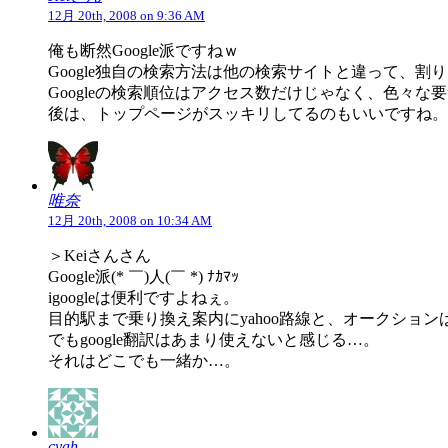
12月 20th, 2008 on 9:36 AM
俺も断然Google派ですねｗ
Google独自の検索方法は他の検索サイトと違って、
Googleの検索順位はアクセス数だけじゃなく、色々な
後は、トップページがスッキリしてるのもいいですね。ig
唯奈
12月 20th, 2008 on 10:34 AM
＞Keiさんさん
Google派(* ￣)人(￣ *) ﾅｶﾏｯ
igoogleは便利ですよねぇ。
目的駅まで乗り換え案内にyahoo路線と、オークション
でもgoogle翻訳はあまり使えないと感じる…。
それはどこでも一緒か…。
cyah