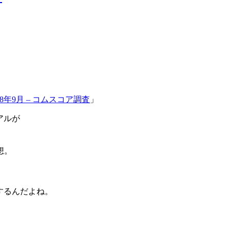
2008年9月 – コムスコア調査
」
アルが
想。
がするんだよね。