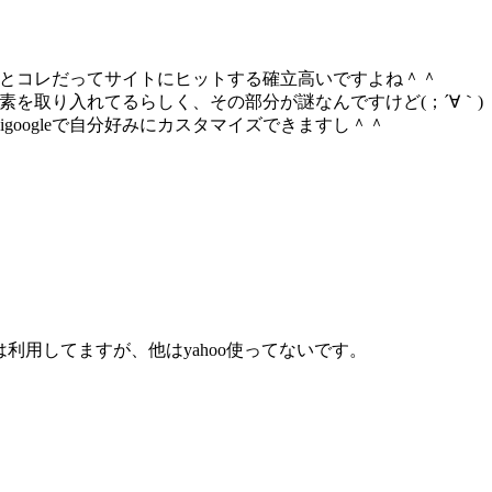
割りとコレだってサイトにヒットする確立高いですよね＾＾
要素を取り入れてるらしく、その部分が謎なんですけど(；´∀｀)
oogleで自分好みにカスタマイズできますし＾＾
は利用してますが、他はyahoo使ってないです。