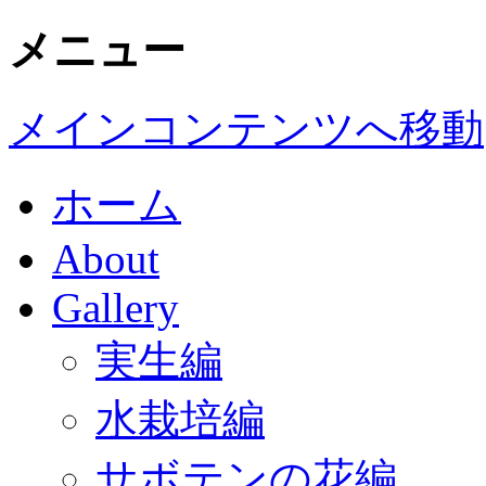
メニュー
メインコンテンツへ移動
ホーム
About
Gallery
実生編
水栽培編
サボテンの花編