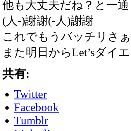
他も大丈夫だね？と一通
(人-)謝謝(-人)謝謝
これでもうバッチリさぁo(*
また明日からLet’sダイ
共有:
Twitter
Facebook
Tumblr