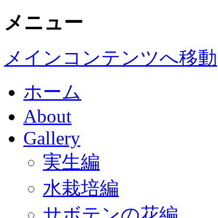
メニュー
メインコンテンツへ移動
ホーム
About
Gallery
実生編
水栽培編
サボテンの花編