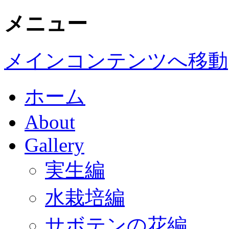
メニュー
メインコンテンツへ移動
ホーム
About
Gallery
実生編
水栽培編
サボテンの花編