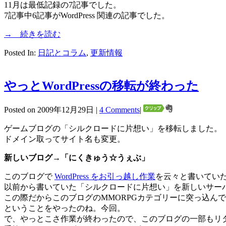
11月は最低記録の7記事でした。
7記事中6記事がWordPress 関連の記事でした。
→ 続きを読む
Posted In:
日記とコラム
,
更新情報
やっとWordPressの移転が終わった
Posted on 2009年12月29日 |
4 Comments
|
ゲームブログの「シルクロードに片想い」を移転しました。
ドメイン取ってサイト名も変更。
新しいブログ→「
にくきゅう☆うぇぶ
」
このブログで
WordPress をお引っ越し作業
を云々と書いてい
以前から書いていた「シルクロードに片想い」を新しいサー
この際だからこのブログのMMORPGカテゴリーに突っ込ん
ということをやったのね。今回。
で、やっとこさ作業が終わったので、このブログの一部もリ