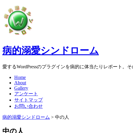
病的溺愛シンドローム
愛するWordPressのプラグインを病的に体当たりレポート
Home
About
Gallery
アンケート
サイトマップ
お問い合わせ
病的溺愛シンドローム
>
中の人
中の人