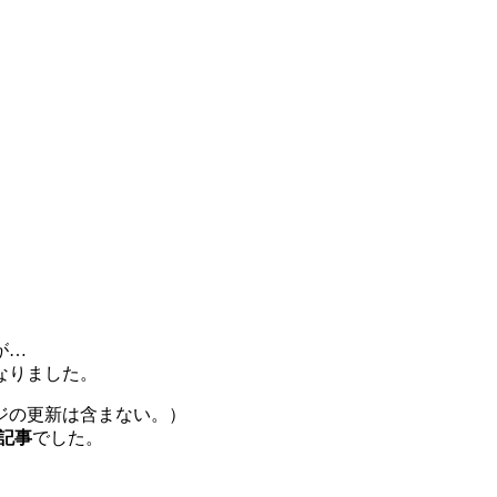
が…
なりました。
ジの更新は含まない。）
記事
でした。