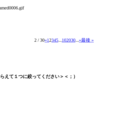
2 / 30
«
1
2
3
4
5
...
10
20
30
...
»
最後 »
らえて１つに絞ってください＞＜；）