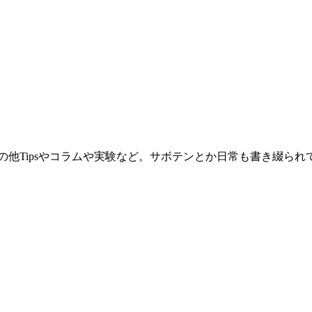
。その他Tipsやコラムや実験など。サボテンとか日常も書き綴ら