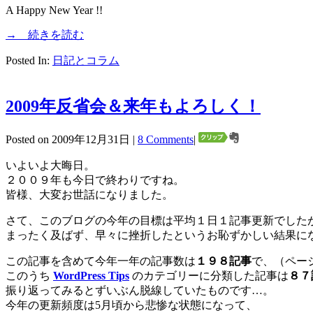
A Happy New Year !!
→ 続きを読む
Posted In:
日記とコラム
2009年反省会＆来年もよろしく！
Posted on 2009年12月31日 |
8 Comments
|
いよいよ大晦日。
２００９年も今日で終わりですね。
皆様、大変お世話になりました。
さて、このブログの今年の目標は平均１日１記事更新でした
まったく及ばず、早々に挫折したというお恥ずかしい結果に
この記事を含めて今年一年の記事数は
１９８記事
で、（ペー
このうち
WordPress Tips
のカテゴリーに分類した記事は
８７
振り返ってみるとずいぶん脱線していたものです…。
今年の更新頻度は5月頃から悲惨な状態になって、