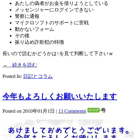
あたしの偽者がお金を借りようとしている
メッセンジャーにログインできない
警察に通報
マイクロソフトのサポートに苦戦
動かないフォーム
その後
振り込め詐欺犯の特徴
長いので読むかどうかは↑を見て判断して下さいｗ
→ 続きを読む
Posted In:
日記とコラム
今年もよろしくお願いいたします
Posted on 2010年01月1日 |
13 Comments
|