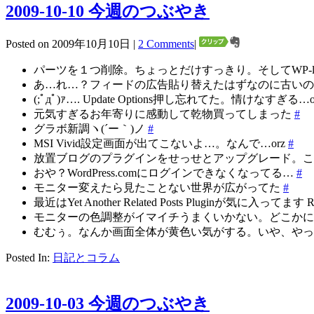
2009-10-10 今週のつぶやき
Posted on 2009年10月10日 |
2 Comments
|
パーツを１つ削除。ちょっとだけすっきり。そしてWP-light
あ…れ…？フィードの広告貼り替えたはずなのに古い
(;ﾟдﾟ)ｧ…. Update Options押し忘れてた。情けなすぎる…o
元気すぎるお年寄りに感動して乾物買ってしまった
#
グラボ新調ヽ(´ー｀)ノ
#
MSI Vivid設定画面が出てこないよ…。なんで…orz
#
放置ブログのプラグインをせっせとアップグレード。
おや？WordPress.comにログインできなくなってる…
#
モニター変えたら見たことない世界が広がってた
#
最近はYet Another Related Posts Pluginが気に入ってます 
モニターの色調整がイマイチうまくいかない。どこか
むむぅ。なんか画面全体が黄色い気がする。いや、や
Posted In:
日記とコラム
2009-10-03 今週のつぶやき