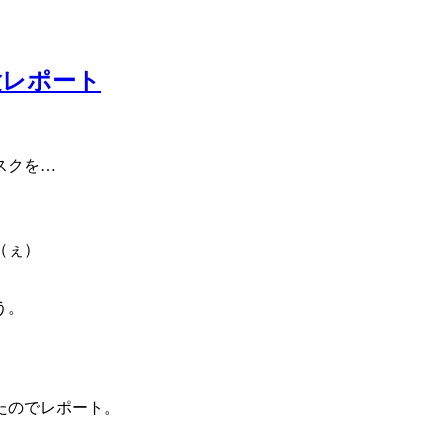
験レポート
スクを…
（ぇ）
う。
たのでレポート。