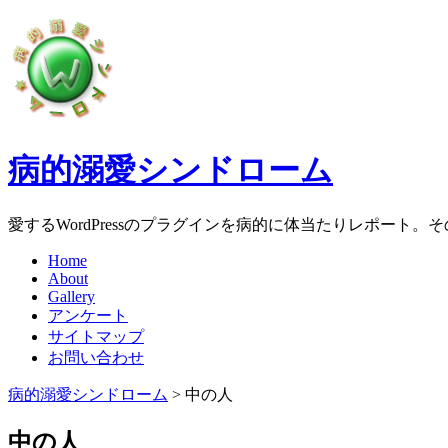
病的溺愛シンドローム
愛するWordPressのプラグインを病的に体当たりレポート
Home
About
Gallery
アンケート
サイトマップ
お問い合わせ
病的溺愛シンドローム
>
中の人
中の人