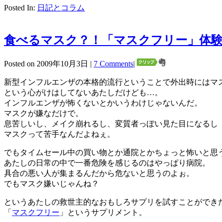
Posted In:
日記とコラム
食べるマスク？！「マスクフリー」体
Posted on 2009年10月3日 |
7 Comments
|
新型インフルエンザの本格的流行ということで外出時にはマ
という心がけはしてないあたしだけども…。
インフルエンザが怖くないとかいうわけじゃないんだ。
マスクが嫌なだけで。
息苦しいし、メイク崩れるし、変質者っぽい見た目になるし
マスクって苦手なんだよねぇ。
でもタイムセール中の買い物とか通院とかちょっと怖いと思
あたしの日常の中で一番危険を感じるのはやっぱり病院。
具合の悪い人が集まるんだから危ないと思うのよぉ。
でもマスク嫌いじゃんね？
というあたしの救世主的なおもしろサプリを試すことができ
「
マスクフリー
」というサプリメント。