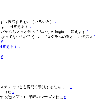
とずつ復帰するぉ。（いろいろ）
#
ginni回答えます
#
うだからちょっと焦ってみたりｗ huginni回答えます
#
グになってないんだろう…。ブログラムの謎と共に嫉妬ｗ
#
ん
#
ik回答えます
#
。
#
ルスチンでいとも容易く撃沈するなんて！
#
か…（迷
#
かった(〃▽〃) 子猫のシーズンねぇ
#