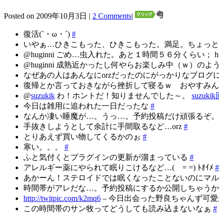
Posted on 2009年10月3日 |
2 Comments
|
復活(`・ω・´)
#
いやぁ…ひきこもった、ひきこもった。満足。ちょっ
@huginni ごめ…虫入れた。あと１時間５６分くらい； hu
@huginni 成熟近かったし何やらお楽しみ中（ｗ）のよ
なぜあの人はあんなにorzだったのにがっかりなブロ
復帰とか言っておきながら挫折して寝るｗ おやすみ
@
suzukik
わ！ホントだ！知りませんでした～。
suzuk
今日は雑用に追われた一日だったな
#
なんか凄い睡魔が…。うっ…。予約投稿だけ頑張るぞ
手抜きしようとして余計に手間取るなど…orz
#
とりあえず買い物してくるかのぉ
#
寒い。。。
#
ふと気付くとプラグインの更新が溜まっている
#
アレルギー薬にやられて眠りこけるなど…( = =) ﾄｵｲﾒ
#
あかーん！ステロイドでは眠くなったことないのにマ
時間帯がアレだな…。予約投稿にするか公開しちゃう
http://twitpic.com/k2mq6
– 今日出会った野良ちゃんず可愛
この時間帯のサン牧ってどうしても読み込まないなぁ
#