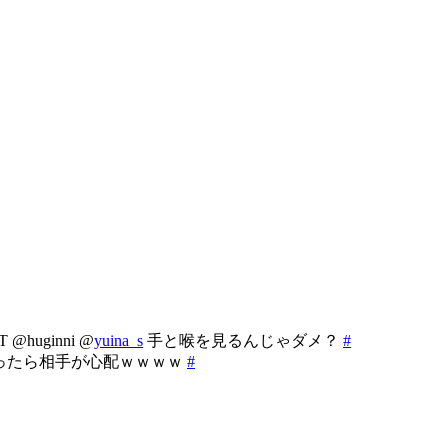
ginni @
yuina_s
手と喉を見るんじゃダメ？
#
ったら相手が心配ｗｗｗｗ
#