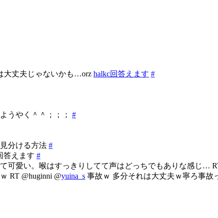
は大丈夫じゃないかも…orz
halkc回答えます
#
。ようやく＾＾；；；
#
く見分ける方法
#
ni回答えます
#
い。喉はすっきりしてて声はどっちでもありな感じ… RT @hu
@huginni @
yuina_s
事故ｗ 多分それは大丈夫ｗ寧ろ事故