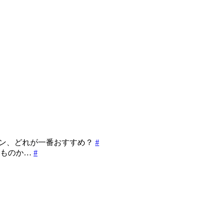
グイン、どれが一番おすすめ？
#
いものか…
#