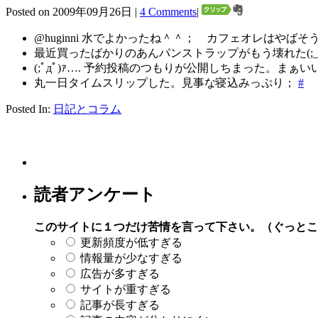
Posted on 2009年09月26日 |
4 Comments
|
@huginni 水でよかったね＾＾； カフェオレはやばそうだ
最近買ったばかりのあんパンストラップがもう壊れた(;_;
(;ﾟдﾟ)ｧ…. 予約投稿のつもりが公開しちまった。まぁ
丸一日タイムスリップした。見事な寝込みっぷり；
#
Posted In:
日記とコラム
読者アンケート
このサイトに１つだけ苦情を言って下さい。（ぐっとこ
更新頻度が低すぎる
情報量が少なすぎる
広告が多すぎる
サイトが重すぎる
記事が長すぎる