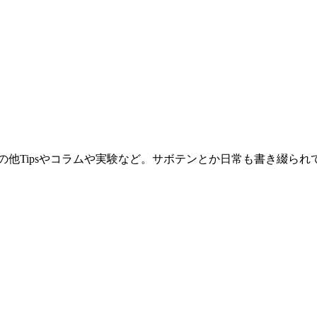
。その他Tipsやコラムや実験など。サボテンとか日常も書き綴ら