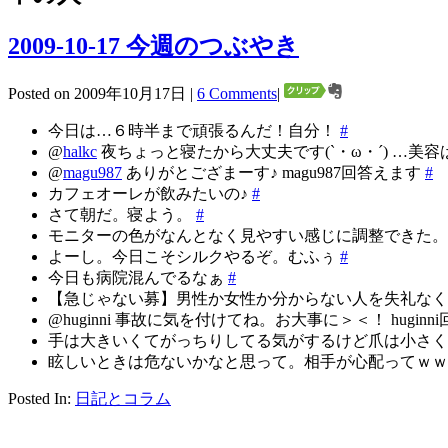
2009-10-17 今週のつぶやき
Posted on 2009年10月17日 |
6 Comments
|
今日は…６時半まで頑張るんだ！自分！
#
@
halkc
夜ちょっと寝たから大丈夫です(`・ω・´) …美容
@
magu987
ありがとござまーす♪ magu987回答えます
#
カフェオーレが飲みたいの♪
#
さて朝だ。寝よう。
#
モニターの色がなんとなく見やすい感じに調整できた
よーし。今日こそシルクやるぞ。むふぅ
#
今日も病院混んでるなぁ
#
【急じゃない募】男性か女性か分からない人を失礼な
@huginni 事故に気を付けてね。お大事に＞＜！ hugin
手は大きいくてがっちりしてる気がするけど爪は小さくて可愛
眩しいときは危ないかなと思って。相手が心配ってｗｗｗ RT 
Posted In:
日記とコラム