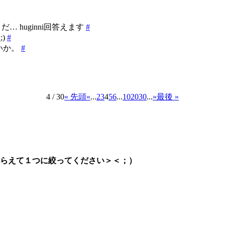
… huginni回答えます
#
)
#
いいか。
#
4 / 30
« 先頭
«
...
2
3
4
5
6
...
10
20
30
...
»
最後 »
らえて１つに絞ってください＞＜；）