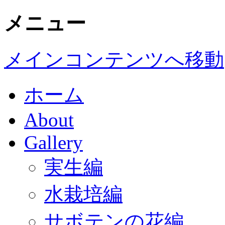
メニュー
メインコンテンツへ移動
ホーム
About
Gallery
実生編
水栽培編
サボテンの花編