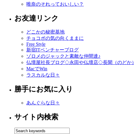
唯奈のそれっておいしい？
お友達リンク
どこかの秘密基地
チョコボの気の向くままに
Free Style
新宿ITベンチャーブログ
ゾロメのジャックと素敵な仲間達♪
仏壇屋社長ブログ◇永田や仏壇店◇長閑（のどか
MacでWin
ラスカルな日々
勝手にお気に入り
あんぐらな日々
サイト内検索