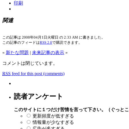
印刷
関連
この記事は 2008年04月1日火曜日 の 2:33 AM に書きました。
この記事のフィードは
RSS 2.0
で購読できます。
«
新たな問題
|
未来記事の表示
»
コメントは閉じています。
RSS
feed for this post (comments)
読者アンケート
このサイトに１つだけ苦情を言って下さい。（ぐっとこ
更新頻度が低すぎる
情報量が少なすぎる
広告が多すぎる