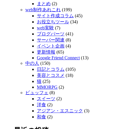
まとめ
(2)
web制作あれこれ
(199)
サイト作成コラム
(45)
お役立ちツール
(34)
web実験
(7)
ブログパーツ
(41)
サーバー関連
(8)
イベント企画
(4)
更新情報
(65)
Google Friend Connect
(13)
中の人
(150)
日記とコラム
(105)
美容とコスメ
(18)
猫
(25)
MMORPG
(2)
ビュッフェ
(8)
スイーツ
(2)
洋食
(2)
アジアン・エスニック
(3)
和食
(2)