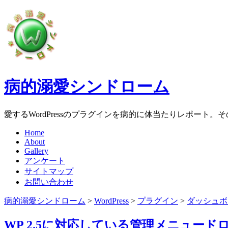
病的溺愛シンドローム
愛するWordPressのプラグインを病的に体当たりレポート
Home
About
Gallery
アンケート
サイトマップ
お問い合わせ
病的溺愛シンドローム
>
WordPress
>
プラグイン
>
ダッシュボ
WP 2.5に対応している管理メニュード