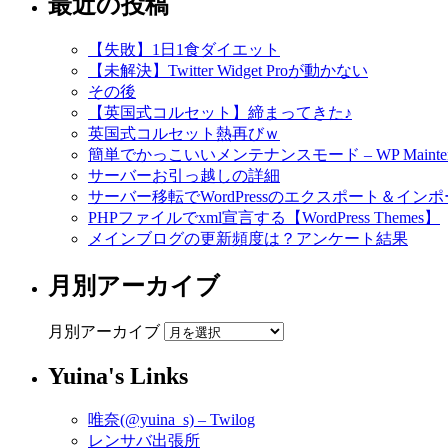
最近の投稿
【失敗】1日1食ダイエット
【未解決】Twitter Widget Proが動かない
その後
【英国式コルセット】締まってきた♪
英国式コルセット熱再びｗ
簡単でかっこいいメンテナンスモード – WP Maintena
サーバーお引っ越しの詳細
サーバー移転でWordPressのエクスポート＆インポ
PHPファイルでxml宣言する【WordPress Themes】
メインブログの更新頻度は？アンケート結果
月別アーカイブ
月別アーカイブ
Yuina's Links
唯奈(@yuina_s) – Twilog
レンサバ出張所